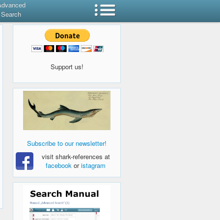
Advanced
Search
Support us!
Subscribe to our newsletter!
visit shark-references at
facebook
or
istagram