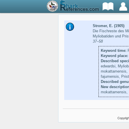
Stromer, E. (1905)
Die Fischreste des Mi
Myliobatiden und Pris
37–58
Keyword time:
P
Keyword place:
Described speci
edwardsi, Mylioba
mokattamensis, My
fajumensis, Prist
Described genu
New description
mokattamensis, Pr
Copyrigh