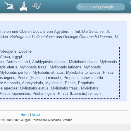
ttleren und Oberen Eocäns von Ägypten. I. Teil: Die Selachier, A.
tiden.
Beiträge zur Paläontologie und Geologie Österreich-Ungarns, 18,
aleogene, Eocene
Africa, Egypt
es:
Aetobatis sp-f, Amblypristis cheops, Myliobatis dixoni, Myliobatis
tis elatus, Myliobatis fraasi, Myliobatis latidens, Myliobatis
liobatis pentoni, Myliobatis striatus, Myliobatis toliapicus, Pristis
is ingens, Pristis (Eopristis) reinachi, Propristis schweinfurthi
s:
Aetobatis, Amblypristis, Myliobatis, Pristis, Propristis
s species:
Myliobatis elatus, Myliobatis fraasi, Myliobatis
istis fajumensis, Pristis ingens, Pristis (Eopristis) reinachi
Home
|
About
t © 2009-2026 Jürgen Pollerspöck & Nicolas Straube