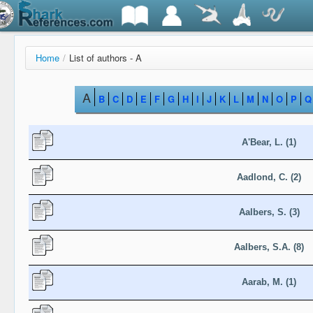
Home
/
List of authors - A
A
B
C
D
E
F
G
H
I
J
K
L
M
N
O
P
Q
A'Bear, L. (1)
Aadlond, C. (2)
Aalbers, S. (3)
Aalbers, S.A. (8)
Aarab, M. (1)