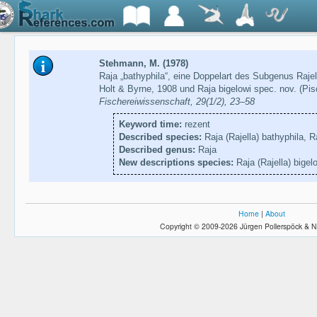
Stehmann, M. (1978)
Raja „bathyphila“, eine Doppelart des Subgenus Raje
Holt & Byrne, 1908 und Raja bigelowi spec. nov. (Pis
Fischereiwissenschaft, 29(1/2), 23–58
Keyword time:
rezent
Described species:
Raja (Rajella) bathyphila, Ra
Described genus:
Raja
New descriptions species:
Raja (Rajella) bigel
Home
|
About
Copyright © 2009-2026 Jürgen Pollerspöck & N