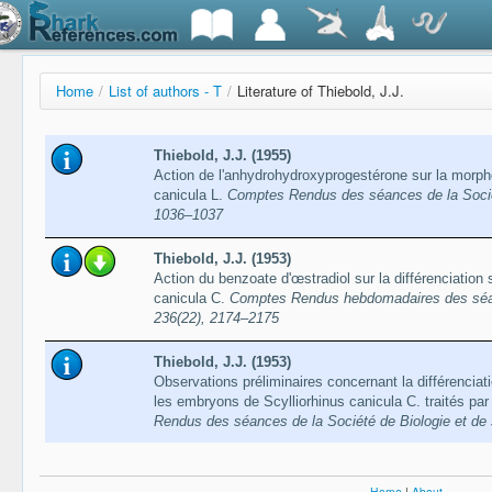
Home
/
List of authors - T
/
Literature of Thiebold, J.J.
Thiebold, J.J. (1955)
Action de l'anhydrohydroxyprogestérone sur la morph
canicula L.
Comptes Rendus des séances de la Société
1036–1037
Thiebold, J.J. (1953)
Action du benzoate d'œstradiol sur la différenciation
canicula C.
Comptes Rendus hebdomadaires des séa
236(22), 2174–2175
Thiebold, J.J. (1953)
Observations préliminaires concernant la différenciat
les embryons de Scylliorhinus canicula C. traités par
Rendus des séances de la Société de Biologie et de 
Home
|
About