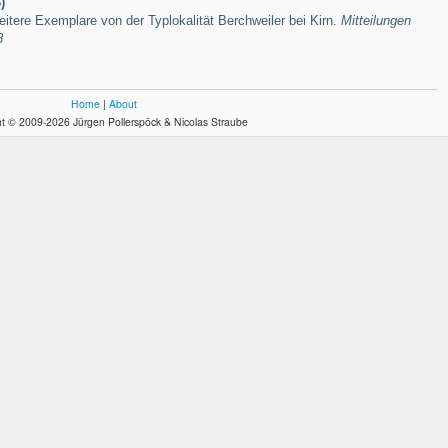
)
itere Exemplare von der Typlokalität Berchweiler bei Kirn.
Mitteilungen
8
Home
|
About
t © 2009-2026 Jürgen Pollerspöck & Nicolas Straube