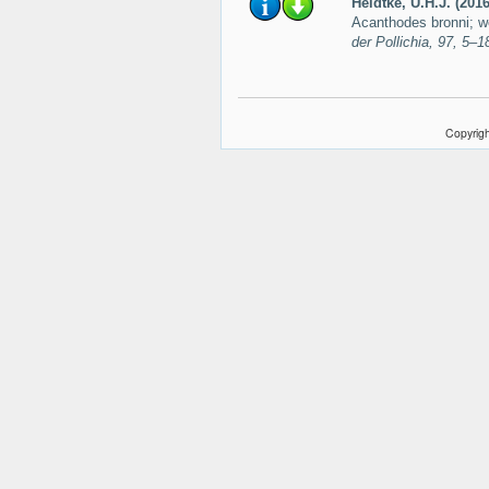
Heidtke, U.H.J. (2016
Acanthodes bronni; we
der Pollichia, 97, 5–1
Copyrigh