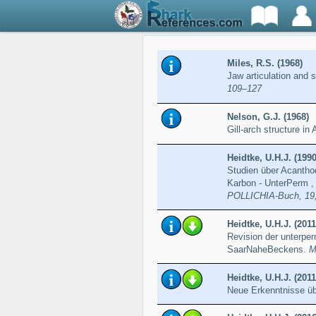
Miles, R.S. (1968)
Jaw articulation and 
109–127
Nelson, G.J. (1968)
Gill-arch structure i
Heidtke, U.H.J. (1990
Studien über Acanthod
Karbon - UnterPerm ,
POLLICHIA-Buch, 19
Heidtke, U.H.J. (2011
Revision der unterpe
SaarNaheBeckens.
M
Heidtke, U.H.J. (2011
Neue Erkenntnisse ü