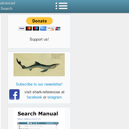
Advanced
Search
Support us!
Subscribe to our newsletter!
visit shark-references at
facebook
or
istagram