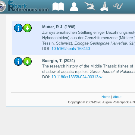
Mutter, R.J. (1998)
Zur systematischen Stellung einiger Bezahnungsreste 
Hybodontoidea) aus der Grenzbitumenzone (Mittlere 
Tessin, Schweiz).
Eclogae Geologicae Helvetiae, 91(
DOI:
10.5169/seals-168440
Buergin, T. (2024)
The research history of the Middle Triassic fishes of
shadow of aquatic reptiles.
Swiss Journal of Palaeont
DOI:
10.1186/s13358-024-00313-w
Home
|
About
Copyright © 2009-2026 Jürgen Pollerspöck & N