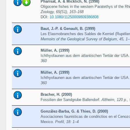
Pharisat, A. & Micklich, N. (1998)
Oligocene fishes in the western Paratethys of the Rh
Zoology, 65(S1), 163–168
DOI:
10.1080/11250009809386808
Baut, J.-P. & Genault, B. (1999)
Les Elasmobranches des Sables de Kerniel (Rupélien)
Memoirs of the Geological Survey of Belgium, 45, 1
Müller, A. (1999)
Ichthyofaunen aus dem atlantischen Tertiär der USA
360
Müller, A. (1999)
Ichthyofaunen aus dem atlantischen Tertiär der USA
360
Bracher, H. (2000)
Fossilien der Sandgrube Ballendorf.
Altheim, 120 p., 9
González-Barba, G. & Thies, D. (2000)
Asociaciones faunisticas de condrictios en el Cenozo
Mexico.
Profil, 18: 1–4