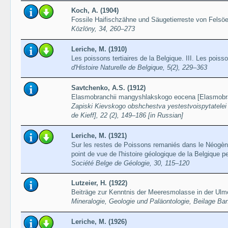
Koch, A. (1904)
Fossile Haifischzähne und Säugetierreste von Felsö
Közlöny, 34, 260–273
Leriche, M. (1910)
Les poissons tertiaires de la Belgique. III. Les pois
d'Histoire Naturelle de Belgique, 5(2), 229–363
Savtchenko, A.S. (1912)
Elasmobranchii mangyshlakskogo eocena [Elasmobra
Zapiski Kievskogo obshchestva yestestvoispytatelei 
de Kieff], 22 (2), 149–186 [in Russian]
Leriche, M. (1921)
Sur les restes de Poissons remaniés dans le Néogène 
point de vue de l'histoire géologique de la Belgique pe
Société Belge de Géologie, 30, 115–120
Lutzeier, H. (1922)
Beiträge zur Kenntnis der Meeresmolasse in der Ul
Mineralogie, Geologie und Paläontologie, Beilage Ba
Leriche, M. (1926)