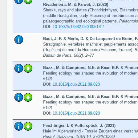
Rivadeneira, M. & Kriwet, J. (2020)
Sharks, rays and skates (Chondrichthyes, Elasmobra
(middle Burdigalian, early Miocene) of the Simssee 
palaeogeographic and ecological patterns.
Paläontolo
DOI:
10.1007/s12542-020-00518-7
Baut, J.-P. & Merle, D. & De Lapparent de Broin, F.
Stratigraphie, vertébrés marins et peuplements ass
(Rupélien) du nord du Hurepoix (Essonne, France).
B
Bassin de Paris, 58(2), 2–77
Bazzi, M. & Campione, N.E. & Kear, B.P. & Pimient
Feeding ecology has shaped the evolution of modern
5148
DOI:
10.1016/j.cub.2021.09.028
Bazzi, M. & Campione, N.E. & Kear, B.P. & Pimient
Feeding ecology has shaped the evolution of modern
5148
DOI:
10.1016/j.cub.2021.09.028
Feichtinger, I. & Pollerspöck, J. (2021)
Haie im Alpenvorland - Fossile Zeugen eines versc
Pustet, Salzburg, ISBN-10: ‎3702510230