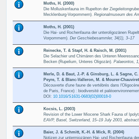
Moths, H. (2000)
Die Molluskenfauna im Rupelton der Ziegeleitongrub
Mecklenburg-Vorpommern).
Regionalmuseum des Amt
Moths, H. (2001)
Die Hai- und Rochenfauna der unteroligozänen Rupel
Vorpommern).
Der Geschiebesammler, 34(1), 3–17
Reinecke, T. & Stapf, H. & Raisch, M. (2001)
Die Selachier und Chimären des Unteren Meeressan
Becken (Rupelium, Unteres Oligozän).
Palaeontos, 1
Merle, D. & Baut, J.-P. & Ginsburg, L. & Sagne, C. 
Peyre, T. & Blanc-Valleron, M. & Mourer-Chauviret,
Découverte d'une faune de vertébrés dans l'Oligocèn
de Paris, France) : biodiversité et paléoenvironneme
DOI:
10.1016/S1631-0683(02)00018-0
Kocsis, L. (2003)
Revision of the Lower Miocene Shark Fauna of Ipoly
EAVP, Basel, Switzerland, 15–19 July 2003, abstract
Baier, J. & Schmitt, K.-H. & Mick, R. (2004)
Notizen zur untermiozänen Hai- und Rochenfauna der E