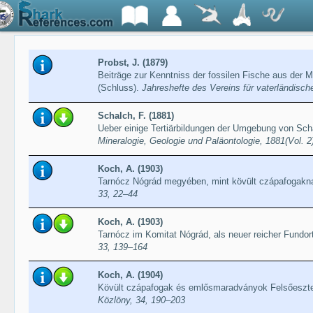
Probst, J. (1879)
Beiträge zur Kenntniss der fossilen Fische aus der M
(Schluss).
Jahreshefte des Vereins für vaterländisc
Schalch, F. (1881)
Ueber einige Tertiärbildungen der Umgebung von Sc
Mineralogie, Geologie und Paläontologie, 1881(Vol. 2
Koch, A. (1903)
Tarnócz Nógrád megyében, mint kövült czápafogakna
33, 22–44
Koch, A. (1903)
Tarnócz im Komitat Nógrád, als neuer reicher Fundort
33, 139–164
Koch, A. (1904)
Kövült czápafogak és emlősmaradványok Felsőeszte
Közlöny, 34, 190–203