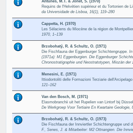
Antunes, M.T. & Jonet, S. (1970)
Requins de l'Helvétien supérieur et du Tortonien de 
da Universidade de Lisboa, 16(1), 119–280
Cappetta, H. (1970)
Les Sélaciens du Miocène de la région de Montpellie
1970, 1–139
Brzobohatý, R. & Schultz, O. (1971)
Die Fischfauna der Eggenburger Schichtengruppe.
In
(1971a): M1 Eggenburgien. Die Eggenburger Schichte
Chronostratigraphie und Neostratotypen, Miozän der 
Menesini, E. (1971)
Ittiodontoliti delle Formazioni Terziarie dell'Arcipela
121–162
Van den Bosch, M. (1971)
Elasmobranchii uit het Rupelien van Lintorf bij Düsse
De Werkgroep Voor Tertiaire En Kwartaire Geologie, 
Brzobohatý, R. & Schultz, O. (1973)
Die Fischfauna der Innviertler Schichtengruppe und 
F., Senes, J. & Mitarbeiter: M2 Ottnangien. Die Innvie