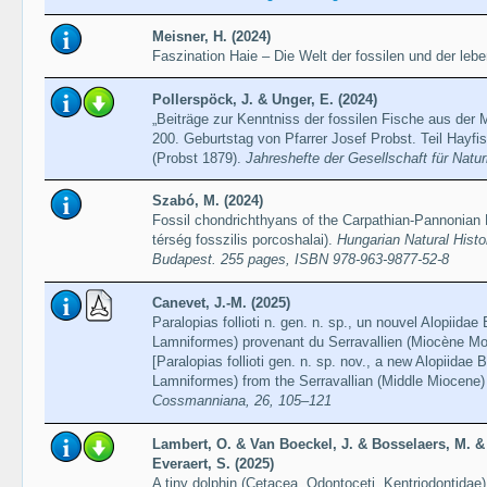
Meisner, H. (2024)
Faszination Haie – Die Welt der fossilen und der leb
Pollerspöck, J. & Unger, E. (2024)
„Beiträge zur Kenntniss der fossilen Fische aus der
200. Geburtstag von Pfarrer Josef Probst. Teil Hayfi
(Probst 1879).
Jahreshefte der Gesellschaft für Nat
Szabó, M. (2024)
Fossil chondrichthyans of the Carpathian-Pannonian 
térség fosszilis porcoshalai).
Hungarian Natural Hist
Budapest. 255 pages, ISBN 978-963-9877-52-8
Canevet, J.-M. (2025)
Paralopias follioti n. gen. n. sp., un nouvel Alopiida
Lamniformes) provenant du Serravallien (Miocène Mo
[Paralopias follioti gen. n. sp. nov., a new Alopiidae
Lamniformes) from the Serravallian (Middle Miocene) 
Cossmanniana, 26, 105–121
Lambert, O. & Van Boeckel, J. & Bosselaers, M. &
Everaert, S. (2025)
A tiny dolphin (Cetacea, Odontoceti, Kentriodontidae