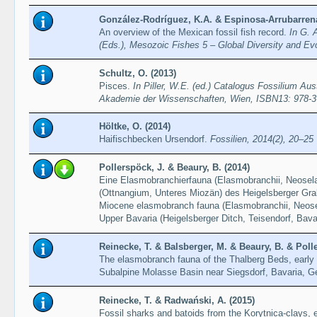
González-Rodríguez, K.A. & Espinosa-Arrubarrena
An overview of the Mexican fossil fish record.
In G. 
(Eds.), Mesozoic Fishes 5 – Global Diversity and Evol
Schultz, O. (2013)
Pisces.
In Piller, W.E. (ed.) Catalogus Fossilium Aus
Akademie der Wissenschaften, Wien, ISBN13: 978-3-
Höltke, O. (2014)
Haifischbecken Ursendorf.
Fossilien, 2014(2), 20–25
Pollerspöck, J. & Beaury, B. (2014)
Eine Elasmobranchierfauna (Elasmobranchii, Neosel
(Ottnangium, Unteres Miozän) des Heigelsberger Gra
Miocene elasmobranch fauna (Elasmobranchii, Neosel
Upper Bavaria (Heigelsberger Ditch, Teisendorf, Bava
Reinecke, T. & Balsberger, M. & Beaury, B. & Polle
The elasmobranch fauna of the Thalberg Beds, early E
Subalpine Molasse Basin near Siegsdorf, Bavaria, 
Reinecke, T. & Radwański, A. (2015)
Fossil sharks and batoids from the Korytnica-clays, 