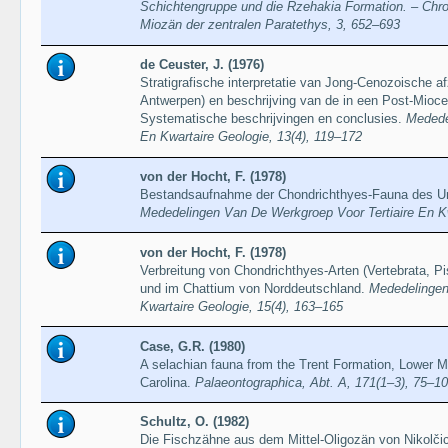
Schichtengruppe und die Rzehakia Formation. – Chro
Miozän der zentralen Paratethys, 3, 652–693
de Ceuster, J. (1976)
Stratigrafische interpretatie van Jong-Cenozoische af
Antwerpen) en beschrijving van de in een Post-Miocee
Systematische beschrijvingen en conclusies.
Medede
En Kwartaire Geologie, 13(4), 119–172
von der Hocht, F. (1978)
Bestandsaufnahme der Chondrichthyes-Fauna des U
Mededelingen Van De Werkgroep Voor Tertiaire En Kw
von der Hocht, F. (1978)
Verbreitung von Chondrichthyes-Arten (Vertebrata, 
und im Chattium von Norddeutschland.
Mededelingen
Kwartaire Geologie, 15(4), 163–165
Case, G.R. (1980)
A selachian fauna from the Trent Formation, Lower M
Carolina.
Palaeontographica, Abt. A, 171(1–3), 75–1
Schultz, O. (1982)
Die Fischzähne aus dem Mittel-Oligozän von Nikol