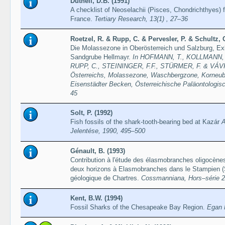
Dutheil, D.B. (1991)
A checklist of Neoselachii (Pisces, Chondrichthyes) 
France.
Tertiary Research, 13(1) , 27–36
Roetzel, R. & Rupp, C. & Pervesler, P. & Schultz, 
Die Molassezone in Oberösterreich und Salzburg, Ex
Sandgrube Hellmayr.
In HOFMANN, T., KOLLMANN, H
RUPP, C., STEININGER, F.F., STÜRMER, F. & VÁVRA,
Österreichs, Molassezone, Waschbergzone, Korneub
Eisenstädter Becken, Österreichische Paläontologisc
45
Solt, P. (1992)
Fish fossils of the shark-tooth-bearing bed at Kazár
A
Jelentése, 1990, 495–500
Génault, B. (1993)
Contribution à l'étude des élasmobranches oligocène
deux horizons à Elasmobranches dans le Stampien (Sa
géologique de Chartres.
Cossmanniana, Hors–série 2
Kent, B.W. (1994)
Fossil Sharks of the Chesapeake Bay Region.
Egan 