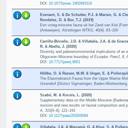
DOI:
10.1073/pnas.1902693116
Everaert, S. & De Schutter, P.J. & Marien, G. & C
Rondelez, D. & Bor, T.J. (2019)
Een vroeg-miocene fauna uit het Zand van Kiel (For
(Antwerpen).
Afzettingen WTKG, 40(4), 83–100
Carrillo-Briceño, J.D. & Villafaña, J.A. & de Graci
R. & Abella, J. (2020)
Diversity and paleoenvironmental implications of a
Oligocene–Miocene boundary of Ecuador.
PeerJ, 8, 
DOI:
10.7717/peerj.9051
Höltke, O. & Rasser, M.W. & Unger, E. & Pollerspöc
The Elasmobranch Fauna from the Upper Marine Mola
Ursendorf (District Sigmaringen, Baden-Württember
Szabó, M. & Kocsis, L. (2020)
Supplementary data on the Middle Miocene (Badenian
revision and new results on faunal composition and 
A, 315(5–6), 121–191
DOI:
10.1127/pala/2020/0094
Villafaña, J.A. & Marramà, G. & Klug, S. & Poller