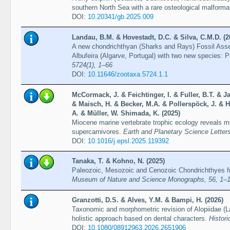
southern North Sea with a rare osteological malforma
DOI:
10.20341/gb.2025.009
Landau, B.M. & Hovestadt, D.C. & Silva, C.M.D. (2
A new chondrichthyan (Sharks and Rays) Fossil Ass
Albufeira (Algarve, Portugal) with two new species:
5724(1), 1–66
DOI:
10.11646/zootaxa.5724.1.1
McCormack, J. & Feichtinger, I. & Fuller, B.T. & J
& Maisch, H. & Becker, M.A. & Pollerspöck, J. &
A. & Müller, W. Shimada, K. (2025)
Miocene marine vertebrate trophic ecology reveals m
supercarnivores.
Earth and Planetary Science Letters
DOI:
10.1016/j.epsl.2025.119392
Tanaka, T. & Kohno, N. (2025)
Paleozoic, Mesozoic and Cenozoic Chondrichthyes f
Museum of Nature and Science Monographs, 56, 1–
Granzotti, D.S. & Alves, Y.M. & Bampi, H. (2026)
Taxonomic and morphometric revision of Alopiidae (La
holistic approach based on dental characters.
Histori
DOI:
10.1080/08912963.2026.2651906