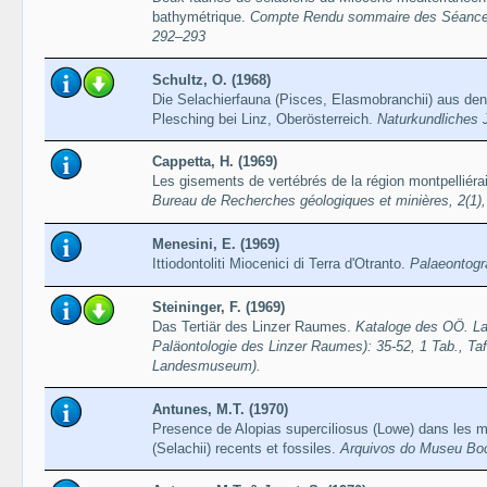
bathymétrique.
Compte Rendu sommaire des Séances 
292–293
Schultz, O. (1968)
Die Selachierfauna (Pisces, Elasmobranchii) aus de
Plesching bei Linz, Oberösterreich.
Naturkundliches 
Cappetta, H. (1969)
Les gisements de vertébrés de la région montpelliér
Bureau de Recherches géologiques et minières, 2(1)
Menesini, E. (1969)
Ittiodontoliti Miocenici di Terra d'Otranto.
Palaeontogra
Steininger, F. (1969)
Das Tertiär des Linzer Raumes.
Kataloge des OÖ. L
Paläontologie des Linzer Raumes): 35-52, 1 Tab., Ta
Landesmuseum).
Antunes, M.T. (1970)
Presence de Alopias superciliosus (Lowe) dans les m
(Selachii) recents et fossiles.
Arquivos do Museu Boc