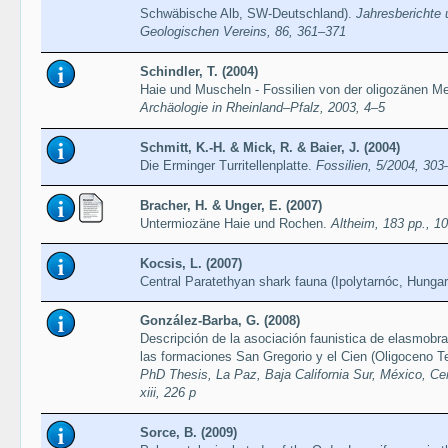
Schwäbische Alb, SW-Deutschland).
Jahresberichte 
Geologischen Vereins, 86, 361–371
Schindler, T. (2004)
Haie und Muscheln - Fossilien von der oligozänen M
Archäologie in Rheinland–Pfalz, 2003, 4–5
Schmitt, K.-H. & Mick, R. & Baier, J. (2004)
Die Erminger Turritellenplatte.
Fossilien, 5/2004, 303
Bracher, H. & Unger, E. (2007)
Untermiozäne Haie und Rochen.
Altheim, 183 pp., 107
Kocsis, L. (2007)
Central Paratethyan shark fauna (Ipolytarnóc, Hunga
González-Barba, G. (2008)
Descripción de la asociación faunistica de elasmobr
las formaciones San Gregorio y el Cien (Oligoceno T
PhD Thesis, La Paz, Baja California Sur, México, Cent
xiii, 226 p
Sorce, B. (2009)