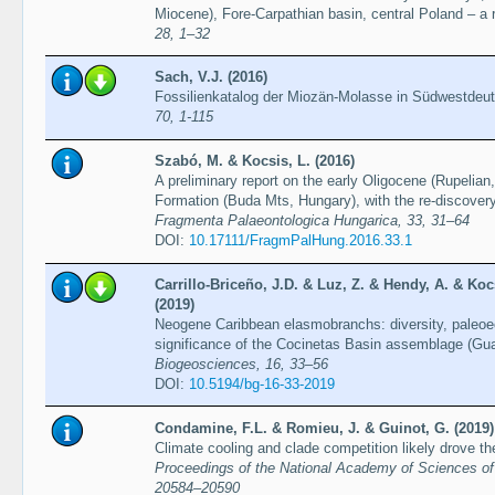
Miocene), Fore-Carpathian basin, central Poland – a 
28, 1–32
Sach, V.J. (2016)
Fossilienkatalog der Miozän-Molasse in Südwestdeu
70, 1-115
Szabó, M. & Kocsis, L. (2016)
A preliminary report on the early Oligocene (Rupelian,
Formation (Buda Mts, Hungary), with the re-discovery
Fragmenta Palaeontologica Hungarica, 33, 31–64
DOI:
10.17111/FragmPalHung.2016.33.1
Carrillo-Briceño, J.D. & Luz, Z. & Hendy, A. & Ko
(2019)
Neogene Caribbean elasmobranchs: diversity, paleoe
significance of the Cocinetas Basin assemblage (Gua
Biogeosciences, 16, 33–56
DOI:
10.5194/bg-16-33-2019
Condamine, F.L. & Romieu, J. & Guinot, G. (2019)
Climate cooling and clade competition likely drove th
Proceedings of the National Academy of Sciences of 
20584–20590