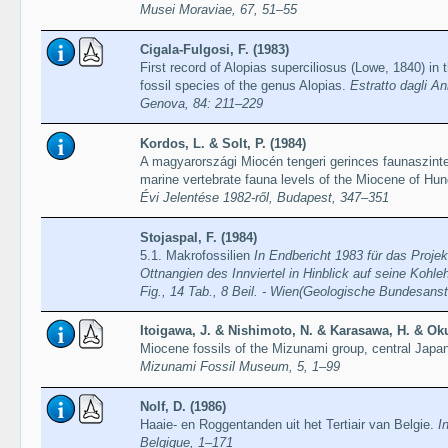
Musei Moraviae, 67, 51–55
Cigala-Fulgosi, F. (1983)
First record of Alopias superciliosus (Lowe, 1840) in
fossil species of the genus Alopias.
Estratto dagli An
Genova, 84: 211–229
Kordos, L. & Solt, P. (1984)
A magyarországi Miocén tengeri gerinces faunaszintek
marine vertebrate fauna levels of the Miocene of Hu
Évi Jelentése 1982-ről, Budapest, 347–351
Stojaspal, F. (1984)
5.1. Makrofossilien
In Endbericht 1983 für das Proje
Ottnangien des Innviertel in Hinblick auf seine Kohleh
Fig., 14 Tab., 8 Beil. - Wien(Geologische Bundesansta
Itoigawa, J. & Nishimoto, N. & Karasawa, H. & Ok
Miocene fossils of the Mizunami group, central Jap
Mizunami Fossil Museum, 5, 1–99
Nolf, D. (1986)
Haaie- en Roggentanden uit het Tertiair van Belgie.
I
Belgique, 1–171