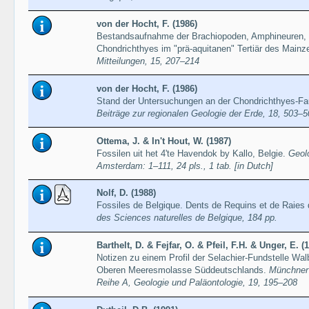
von der Hocht, F. (1986)
Bestandsaufnahme der Brachiopoden, Amphineuren, 
Chondrichthyes im "prä-aquitanen" Tertiär des Main
Mitteilungen, 15, 207–214
von der Hocht, F. (1986)
Stand der Untersuchungen an der Chondrichthyes-Fa
Beiträge zur regionalen Geologie der Erde, 18, 503–
Ottema, J. & In't Hout, W. (1987)
Fossilen uit het 4'te Havendok by Kallo, Belgie.
Geol
Amsterdam: 1–111, 24 pls., 1 tab. [in Dutch]
Nolf, D. (1988)
Fossiles de Belgique. Dents de Requins et de Raies d
des Sciences naturelles de Belgique, 184 pp.
Barthelt, D. & Fejfar, O. & Pfeil, F.H. & Unger, E. (
Notizen zu einem Profil der Selachier-Fundstelle Wal
Oberen Meeresmolasse Süddeutschlands.
Münchner
Reihe A, Geologie und Paläontologie, 19, 195–208