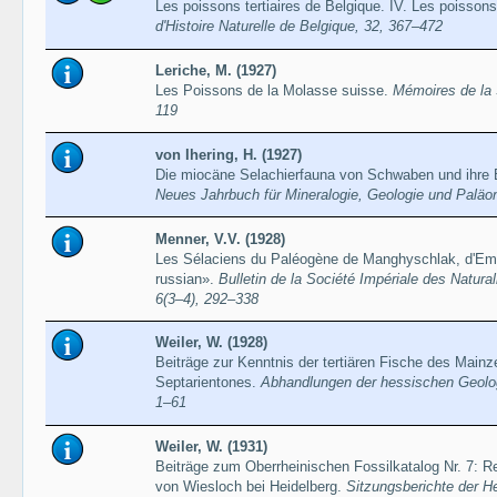
Les poissons tertiaires de Belgique. IV. Les poisso
d'Histoire Naturelle de Belgique, 32, 367–472
Leriche, M. (1927)
Les Poissons de la Molasse suisse.
Mémoires de la 
119
von Ihering, H. (1927)
Die miocäne Selachierfauna von Schwaben und ihre 
Neues Jahrbuch für Mineralogie, Geologie und Paläo
Menner, V.V. (1928)
Les Sélaciens du Paléogène de Manghyschlak, d'Emba 
russian».
Bulletin de la Société Impériale des Natur
6(3–4), 292–338
Weiler, W. (1928)
Beiträge zur Kenntnis der tertiären Fische des Mainze
Septarientones.
Abhandlungen der hessischen Geolog
1–61
Weiler, W. (1931)
Beiträge zum Oberrheinischen Fossilkatalog Nr. 7: R
von Wiesloch bei Heidelberg.
Sitzungsberichte der H