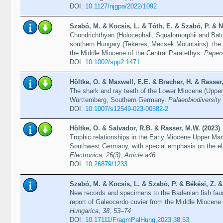
DOI:
10.1127/njgpa/2022/1092
Szabó, M. & Kocsis, L. & Tóth, E. & Szabó, P. & N
Chondrichthyan (Holocephali, Squalomorphii and Bat
southern Hungary (Tekeres, Mecsek Mountains): the fi
the Middle Miocene of the Central Paratethys.
Papers
DOI:
10.1002/spp2.1471
Höltke, O. & Maxwell, E.E. & Bracher, H. & Rasser
The shark and ray teeth of the Lower Miocene (Upper
Württemberg, Southern Germany.
Palaeobiodiversit
DOI:
10.1007/s12549-023-00582-2
Höltke, O. & Salvador, R.B. & Rasser, M.W. (2023)
Trophic relationships in the Early Miocene Upper M
Southwest Germany, with special emphasis on the 
Electronica, 26(3), Article a46
DOI:
10.26879/1233
Szabó, M. & Kocsis, L. & Szabó, P. & Békési, Z. &
New records and specimens to the Badenian fish fauna
report of Galeocerdo cuvier from the Middle Miocene
Hungarica, 38, 53–74
DOI:
10.17111/FragmPalHung.2023.38.53