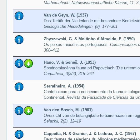
Mathematisch–Naturwissenschaftliche Klasse, 11, 3
Van de Geyn, W. (1937)
Das Tertiär der Niederlande mit besonderer Berücksi
Geologische Mededelingen, (9), 177–361
Zbyszewski, G. & Moitinho d'Almeida, F. (1950)
Os peixes miocénicos portugueses.
Comunicações do
308–412
Hano, V. & Seneš, J. (1953)
Spodnomiocénna fauna pri Rapovciach [Die untermi
Carpathica, 3(3/4), 315–362
Serralheiro, A. (1954)
Contribuiciao para o conhecimento da fauna ictiológ
Continental.
Revista da Faculdade de Ciências da Uni
Van den Bosch, M. (1961)
Overzicht van de belangrijkste tertiaire haaien en rog
Selachii, 2(2), 12–19
Cappetta, H. & Granier, J. & Ledoux, J.-C. (1967)
Deux faunes de sélaciens du Miocène méditerranéen d