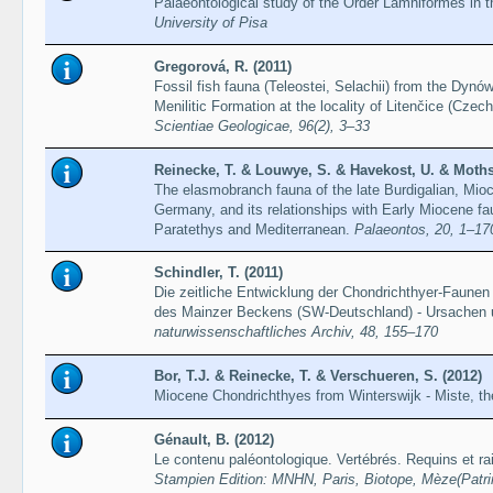
Palaeontological study of the Order Lamniformes in
University of Pisa
Gregorová, R. (2011)
Fossil fish fauna (Teleostei, Selachii) from the Dynó
Menilitic Formation at the locality of Litenčice (Czec
Scientiae Geologicae, 96(2), 3–33
Reinecke, T. & Louwye, S. & Havekost, U. & Moths,
The elasmobranch fauna of the late Burdigalian, Mi
Germany, and its relationships with Early Miocene fau
Paratethys and Mediterranean.
Palaeontos, 20, 1–17
Schindler, T. (2011)
Die zeitliche Entwicklung der Chondrichthyer-Faunen
des Mainzer Beckens (SW-Deutschland) - Ursachen 
naturwissenschaftliches Archiv, 48, 155–170
Bor, T.J. & Reinecke, T. & Verschueren, S. (2012)
Miocene Chondrichthyes from Winterswijk - Miste, t
Génault, B. (2012)
Le contenu paléontologique. Vertébrés. Requins et r
Stampien Edition: MNHN, Paris, Biotope, Mèze(Patri