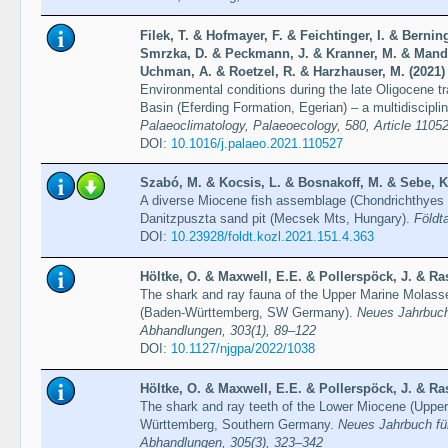
Filek, T. & Hofmayer, F. & Feichtinger, I. & Bernin
Smrzka, D. & Peckmann, J. & Kranner, M. & Mandi
Uchman, A. & Roetzel, R. & Harzhauser, M. (2021)
Environmental conditions during the late Oligocene tr
Basin (Eferding Formation, Egerian) – a multidiscipl
Palaeoclimatology, Palaeoecology, 580, Article 1105
DOI:
10.1016/j.palaeo.2021.110527
Szabó, M. & Kocsis, L. & Bosnakoff, M. & Sebe, K.
A diverse Miocene fish assemblage (Chondrichthyes 
Danitzpuszta sand pit (Mecsek Mts, Hungary).
Földt
DOI:
10.23928/foldt.kozl.2021.151.4.363
Höltke, O. & Maxwell, E.E. & Pollerspöck, J. & Ra
The shark and ray fauna of the Upper Marine Molass
(Baden-Württemberg, SW Germany).
Neues Jahrbuch 
Abhandlungen, 303(1), 89–122
DOI:
10.1127/njgpa/2022/1038
Höltke, O. & Maxwell, E.E. & Pollerspöck, J. & Ra
The shark and ray teeth of the Lower Miocene (Uppe
Württemberg, Southern Germany.
Neues Jahrbuch für
Abhandlungen, 305(3), 323–342