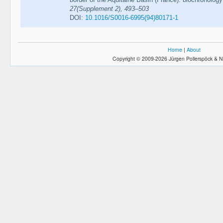
27(Supplement 2), 493–503
DOI:
10.1016/S0016-6995(94)80171-1
Home
|
About
Copyright © 2009-2026 Jürgen Pollerspöck & N