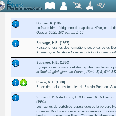
Dollfus, A. (1863)
La faune kimméridgienne du cap de la Hève; essai d'
Gallica, 68(2), 102 pp., pl. 1–18
Sauvage, H.E. (1867)
Poissons fossiles des formations secondaires du Bo
Académique de l'Arrondissement de Boulogne–sur–Mer
Sauvage, H.E. (1880)
Synopsis des poissons et des reptiles des terrains 
la Société géologique de France, (Serie 3) 8, 524–54
Priem, M.F. (1908)
Etude des poissons fossiles du Bassin Parisien.
Ann
Vignaud, P. & de Broin, F. & Brunet, M. & Cariou,
(1994)
Les faunes de vertébrés Jurassiquesde la bordure No
(France): Biochronologie et environnements ; Jurassi
border of the Aquitaine Basin (France): biochronolo