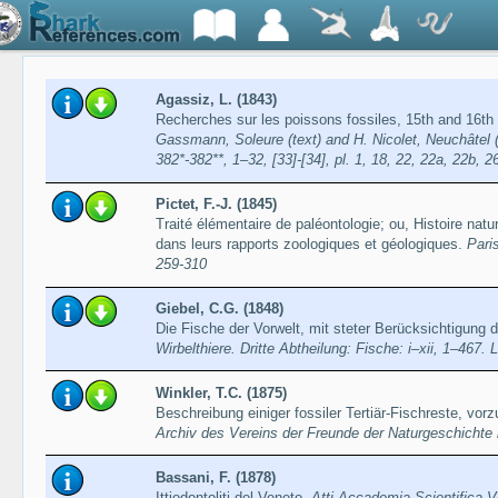
Agassiz, L. (1843)
Recherches sur les poissons fossiles, 15th and 16th
Gassmann, Soleure (text) and H. Nicolet, Neuchâtel (pl
382*-382**, 1–32, [33]-[34], pl. 1, 18, 22, 22a, 22b, 2
Pictet, F.-J. (1845)
Traité élémentaire de paléontologie; ou, Histoire nat
dans leurs rapports zoologiques et géologiques.
Paris
259-310
Giebel, C.G. (1848)
Die Fische der Vorwelt, mit steter Berücksichtigung 
Wirbelthiere. Dritte Abtheilung: Fische: i–xii, 1–467. 
Winkler, T.C. (1875)
Beschreibung einiger fossiler Tertiär-Fischreste, vo
Archiv des Vereins der Freunde der Naturgeschichte
Bassani, F. (1878)
Ittiodontoliti del Veneto.
Atti Accademia Scientifica V