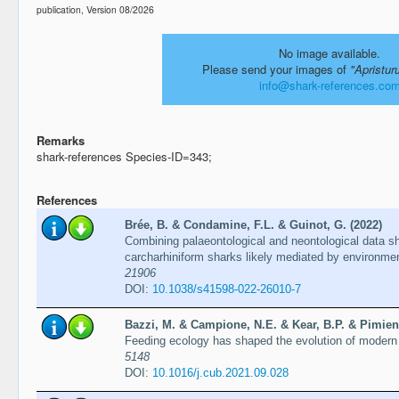
publication, Version 08/2026
No image available.
Please send your images of
"Apristur
info@shark-references.co
Remarks
shark-references Species-ID=343;
References
Brée, B. & Condamine, F.L. & Guinot, G. (2022)
Combining palaeontological and neontological data sh
carcharhiniform sharks likely mediated by environme
21906
DOI:
10.1038/s41598-022-26010-7
Bazzi, M. & Campione, N.E. & Kear, B.P. & Pimient
Feeding ecology has shaped the evolution of modern
5148
DOI:
10.1016/j.cub.2021.09.028