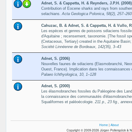
Adnet, S. & Cappetta, H. & Reynders, J.P.H. (2008)
Contribution of Eocene sharks and rays from southern
selachians.
Acta Geologica Polonica, 58(2), 257–260
Cahuzac, B. & Adnet, S. & Cappetta, H. & Vullo, R.
Les espèces et genres de poissons sélaciens fossiles
d'Aquitaine ; recensement, taxonomie. [The fossil sp
(Cretaceous, Tertiary) created in the Aquitaine Basin
Société Linnéenne de Bordeaux, 142(35), 3–43
Adnet, S. (2006)
Nouvelles faunes de sélaciens (Elasmobranchii, Neos
Ouest, France). Implication dans les connaissance
Palaeo Ichthyologica, 10, 1–128
Adnet, S. (2000)
Les élasmobranches fossiles du Paléogène des Land
la connaissance des communautés d'élasmobranches 
Squaliformes et paléoécologie.
211 p., 23 fig., annexe
Home
|
About
Copyright © 2009-2026 Jürgen Pollerspöck & N