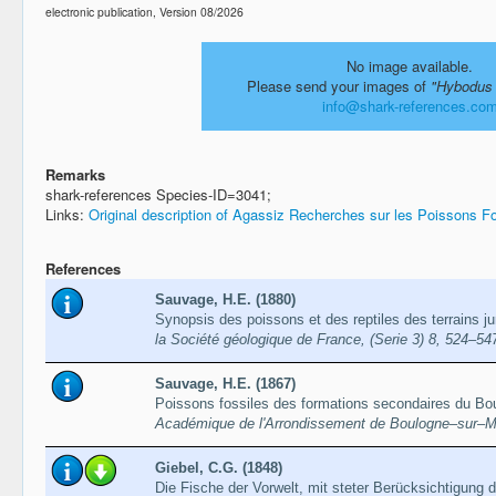
electronic publication, Version 08/2026
No image available.
Please send your images of
"Hybodus 
info@shark-references.co
Remarks
shark-references Species-ID=3041;
Links:
Original description of Agassiz Recherches sur les Poissons F
References
Sauvage, H.E. (1880)
Synopsis des poissons et des reptiles des terrains 
la Société géologique de France, (Serie 3) 8, 524–54
Sauvage, H.E. (1867)
Poissons fossiles des formations secondaires du Bo
Académique de l'Arrondissement de Boulogne–sur–Mer
Giebel, C.G. (1848)
Die Fische der Vorwelt, mit steter Berücksichtigung 