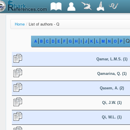
Home
/
List of authors - Q
Q
A
B
C
D
E
F
G
H
I
J
K
L
M
N
O
P
Qamar, L.M.S. (1)
Qamarina, Q. (1)
Qasem, A. (2)
Qi, J.W. (1)
Qi, W.L. (1)