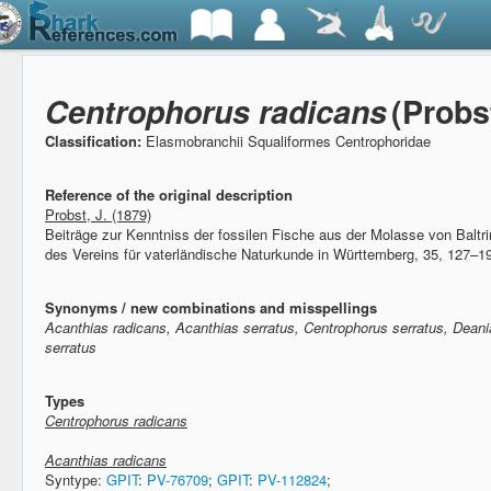
Centrophorus radicans
(Probs
Classification:
Elasmobranchii Squaliformes Centrophoridae
Reference of the original description
Probst, J. (1879)
Beiträge zur Kenntniss der fossilen Fische aus der Molasse von Baltr
des Vereins für vaterländische Naturkunde in Württemberg, 35, 127–1
Synonyms / new combinations and misspellings
Acanthias radicans, Acanthias serratus, Centrophorus serratus, Deani
serratus
Types
Centrophorus radicans
Acanthias radicans
Syntype:
GPIT
:
PV-76709
;
GPIT
:
PV-112824
;