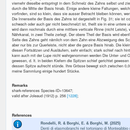
viemehr dieselbe entspringt in dem Schmelz des Zahns selbst und zieh
durch die Mitte der Basis hinab. Einige andere kleine Faltungen, welc
vorfinden, sind so klein, dass sie ausser Betracht bleiben können, we
Die Innenseite der Basis des Zahns ist dargestellt in Fig. 31; sie ist co
schwach oder auch gar nicht beschmelzt ist, theilt sie in eine untere u
wird dann nochmals durch eine mittlere verticale Rinne (nicht Leiste), 
Nährkanal, in zwei Theile zerlegt. Der obere Theil der Basis wird ebenf
Seite des Zahns geht nämlich von dem Zahn eine Abzweigung des Sch
aber nur bis zur Querleiste, nicht aber die ganze Basis hinab. Die kl
diesen Fortsätzen und Ausläufern, sehr einfach; stark schief nach hi
kann auch mit der Lupe nicht wahrgenommen werden Die Unter- und O
gewesen, d. lt. in beiden Kiefern die Spitzen schief gerichtet gewesen 
dessen Spitze aufrecht stünde. Ihre Grösse bewegt sich zwischen 0,0
meine Sammlung einige hundert Stücke.
Remarks
shark-references Species-ID=13647;
valid after Joleaud (1912) p. 256
[1228]
;
References
Rondelli, R. & Borghi, E. & Borghi, M. (2025)
Denti di elasmobranchi nel tortoniano di Montegibbi