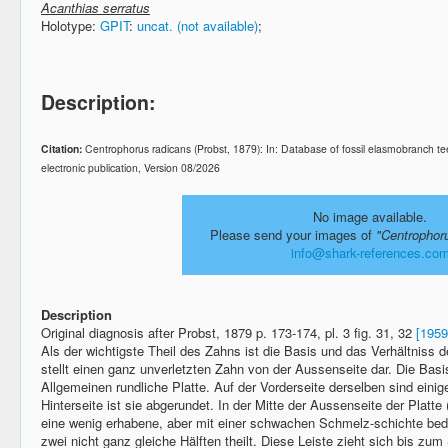
Acanthias serratus
Holotype:
GPIT
:
uncat. (not available)
;
Description:
Citation:
Centrophorus radicans (Probst, 1879): In: Database of fossil elasmobranch 
electronic publication, Version 08/2026
No image available.
Please send your images of
"Centrophor
info@shark-references.co
Description
Original diagnosis after Probst, 1879 p. 173-174, pl. 3 fig. 31, 32
[1959
Als der wichtigste Theil des Zahns ist die Basis und das Verhältniss d
stellt einen ganz unverletzten Zahn von der Aussenseite dar. Die Basis
Allgemeinen rundliche Platte. Auf der Vorderseite derselben sind ein
Hinterseite ist sie abgerundet. In der Mitte der Aussenseite der Platte (
eine wenig erhabene, aber mit einer schwachen Schmelz-schichte bede
zwei nicht ganz gleiche Hälften theilt. Diese Leiste zieht sich bis z