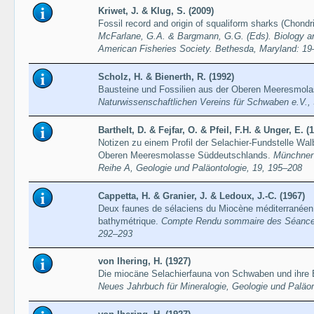
Kriwet, J. & Klug, S. (2009)
Fossil record and origin of squaliform sharks (Chond
McFarlane, G.A. & Bargmann, G.G. (Eds). Biology a
American Fisheries Society. Bethesda, Maryland: 19
Scholz, H. & Bienerth, R. (1992)
Bausteine und Fossilien aus der Oberen Meeresmol
Naturwissenschaftlichen Vereins für Schwaben e.V.,
Barthelt, D. & Fejfar, O. & Pfeil, F.H. & Unger, E. (
Notizen zu einem Profil der Selachier-Fundstelle Wal
Oberen Meeresmolasse Süddeutschlands.
Münchner
Reihe A, Geologie und Paläontologie, 19, 195–208
Cappetta, H. & Granier, J. & Ledoux, J.-C. (1967)
Deux faunes de sélaciens du Miocène méditerranéen d
bathymétrique.
Compte Rendu sommaire des Séances 
292–293
von Ihering, H. (1927)
Die miocäne Selachierfauna von Schwaben und ihre 
Neues Jahrbuch für Mineralogie, Geologie und Paläo