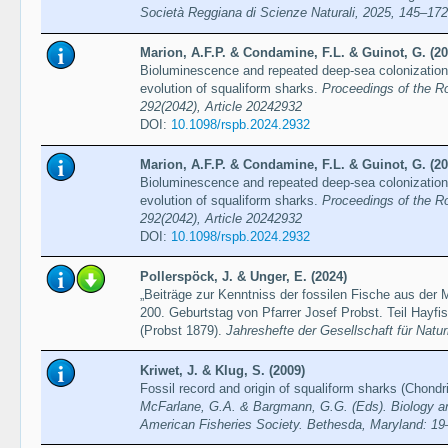
Società Reggiana di Scienze Naturali, 2025, 145–172
Marion, A.F.P. & Condamine, F.L. & Guinot, G. (20
Bioluminescence and repeated deep-sea colonization 
evolution of squaliform sharks.
Proceedings of the Ro
292(2042), Article 20242932
DOI:
10.1098/rspb.2024.2932
Marion, A.F.P. & Condamine, F.L. & Guinot, G. (20
Bioluminescence and repeated deep-sea colonization 
evolution of squaliform sharks.
Proceedings of the Ro
292(2042), Article 20242932
DOI:
10.1098/rspb.2024.2932
Pollerspöck, J. & Unger, E. (2024)
„Beiträge zur Kenntniss der fossilen Fische aus der
200. Geburtstag von Pfarrer Josef Probst. Teil Hayfi
(Probst 1879).
Jahreshefte der Gesellschaft für Nat
Kriwet, J. & Klug, S. (2009)
Fossil record and origin of squaliform sharks (Chond
McFarlane, G.A. & Bargmann, G.G. (Eds). Biology a
American Fisheries Society. Bethesda, Maryland: 19